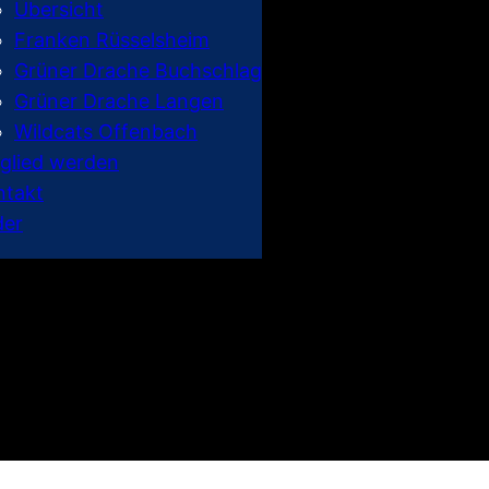
Übersicht
Franken Rüsselsheim
Grüner Drache Buchschlag
Grüner Drache Langen
Wildcats Offenbach
tglied werden
ntakt
der