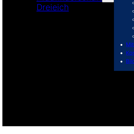
Dreieich
Mi
Ko
Bil