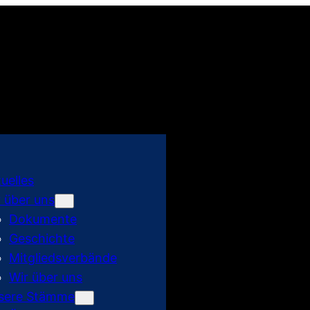
uelles
 über uns
Dokumente
Geschichte
Mitgliedsverbände
Wir über uns
sere Stämme